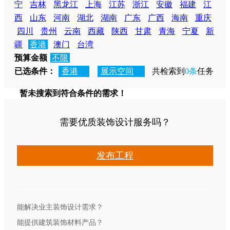
宁
吉林
黑龙江
上海
江苏
浙江
安徽
福建
江
西
山东
河南
湖北
湖南
广东
广西
海南
重庆
四川
贵州
云南
西藏
陕西
甘肃
青海
宁夏
新
疆
香港
澳门
台湾
预算金额
不限
已选条件：
香港
展示空间
共检索到
0条
任务
暂未搜索到符合条件的需求！
需要优质装饰设计服务吗？
发布工程
能解决业主装饰设计需求？
能提供建筑装饰材料产品？