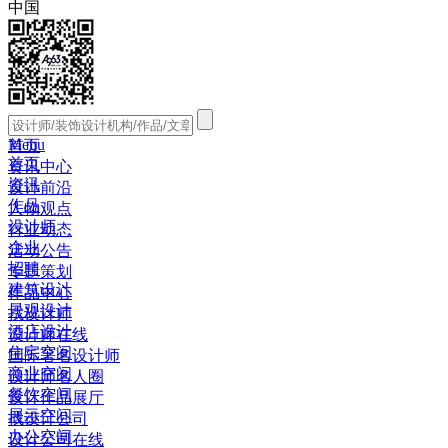
中国
Menu
首页
首页
资讯中心
资讯
设计前沿
作品
人物观点
设计师
行业动态
企业
活动公告
招聘
专题策划
建筑设计
作品中心
景观设计
找设计师
酒店设计
设计师在线
住宅空间
国际著名设计师
商业空间
设计师名人圈
餐饮空间
设计作品展厅
展示空间
找设计公司
办公空间
设计公司在线