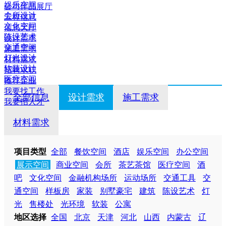
娱乐空间
公司作品展厅
会所设计
工程信息
文化空间
信息大厅
陈设艺术
设计需求
交通空间
施工需求
灯光设计
材料需求
软装设计
招聘求职
医疗空间
推荐企业
我要找工作
全部信息
设计需求
施工需求
我要招人才
材料需求
项目类型
全部
餐饮空间
酒店
娱乐空间
办公空间
展示空间
商业空间
会所
茶艺茶馆
医疗空间
酒
吧
文化空间
金融机构场所
运动场所
交通工具
交
通空间
样板房
家装
别墅豪宅
建筑
陈设艺术
灯
光
售楼处
光环境
软装
公寓
地区选择
全国
北京
天津
河北
山西
内蒙古
辽