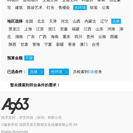
宅
建筑
陈设艺术
灯光
售楼处
光环境
软装
公寓
地区选择
全国
北京
天津
河北
山西
内蒙古
辽宁
吉林
黑龙江
上海
江苏
浙江
安徽
福建
江西
山东
河南
湖
北
湖南
广东
广西
海南
重庆
四川
贵州
云南
西藏
陕西
甘肃
青海
宁夏
新疆
香港
澳门
台湾
预算金额
不限
已选条件：
吉林
光环境
共检索到
0条
任务
暂未搜索到符合条件的需求！
技术支持：华艾科技（深圳）有限公司
©版权所有 深圳市东方辉煌文化传播有限公司,All
Rights Reserved