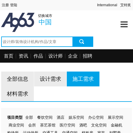
首页
切换城市
资讯中心
中国
作品中心
找设计师
首页
资讯
作品
设计师
企业
招聘
找设计公司
工程信息
全部信息
设计需求
施工需求
招聘求职
材料需求
项目类型
全部
餐饮空间
酒店
娱乐空间
办公空间
展示空间
商业空间
会所
茶艺茶馆
医疗空间
酒吧
文化空间
金融机
构场所
运动场所
交通工具
交通空间
样板房
家装
别墅豪