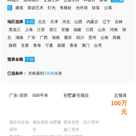
宅
建筑
陈设艺术
灯光
售楼处
光环境
软装
公寓
地区选择
全国
北京
天津
河北
山西
内蒙古
辽宁
吉林
黑龙江
上海
江苏
浙江
安徽
福建
江西
山东
河南
湖
北
湖南
广东
广西
海南
重庆
四川
贵州
云南
西藏
陕西
甘肃
青海
宁夏
新疆
香港
澳门
台湾
预算金额
不限
已选条件：
共检索到
100条
任务
广东-深圳
500平米
别墅豪宅项目
总预算
100万
元
项目所在地:
项目类型:别墅豪
需求类型：设计需求
深圳
宅
施工需求