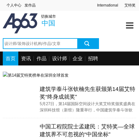
个人中心
发作品
International
艾特奖
切换城市
中国
首页
资讯
作品
设计师
企业
招聘
建筑学泰斗张钦楠先生获颁第14届艾特
奖“终身成就奖”
5月27日，第14届国际空间设计大奖艾特奖颁奖盛典在
深圳科技馆（新馆）隆重举行，中国建筑学泰斗张钦
楠先生被授予“终身成就奖”，以表彰他在建筑领域的卓
越贡献和深远影响。
中国工程院院士孟建民：艾特奖—全球
建筑界不可忽视的“中国坐标”