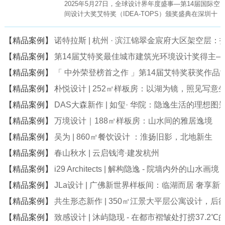
2025年5月27日，全球设计界年度盛事—第14届国际空
间设计大奖艾特奖（IDEA-TOPS）颁奖盛典在深圳十
大文化地标—深圳科技馆（新馆）盛大举行。
【精品案例】
诺特拉斯 | 杭州 · 滨江锦翠金宸府大区架空层
【精品案例】
第14届艾特奖最佳城市建筑光环境设计奖得主
【精品案例】
「 中外荣登榜首之作 」第14届艾特奖获奖作品
【精品案例】
朴悦设计 | 252㎡样板房：以湖为镜，照见写意
【精品案例】
DAS大森新作 | 如玺· 华院：隐逸生活的理想图
【精品案例】
万境设计｜188㎡样板房：山水间的雅居逸境
【精品案例】
吴为 | 860㎡餐饮设计 ：淮扬旧影，北地新生
【精品案例】
春山秋水 | 云启钱湾·建发杭州
【精品案例】
i29 Architects | 解构隐逸 - 院墙内外的山水画境
【精品案例】
JLa设计 | 广佛新世界样板间：临湖而居 奢享新
【精品案例】
共生形态新作 | 350㎡江景大平层公寓设计，后
【精品案例】
致感设计 | 沐屿隐现 - 在都市褶皱处打捞37.2℃