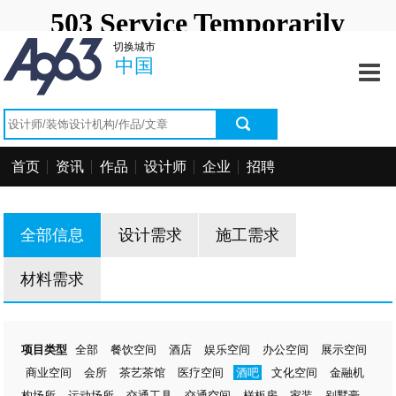
首页
切换城市
资讯中心
中国
作品中心
找设计师
首页
资讯
作品
设计师
企业
招聘
找设计公司
工程信息
全部信息
设计需求
施工需求
招聘求职
材料需求
项目类型
全部
餐饮空间
酒店
娱乐空间
办公空间
展示空间
商业空间
会所
茶艺茶馆
医疗空间
酒吧
文化空间
金融机
构场所
运动场所
交通工具
交通空间
样板房
家装
别墅豪