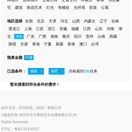
宅
建筑
陈设艺术
灯光
售楼处
光环境
软装
公寓
地区选择
全国
北京
天津
河北
山西
内蒙古
辽宁
吉林
黑龙江
上海
江苏
浙江
安徽
福建
江西
山东
河南
湖
北
湖南
广东
广西
海南
重庆
四川
贵州
云南
西藏
陕西
甘肃
青海
宁夏
新疆
香港
澳门
台湾
预算金额
不限
已选条件：
湖南
酒吧
共检索到
0条
任务
暂未搜索到符合条件的需求！
技术支持：华艾科技（深圳）有限公司
©版权所有 深圳市东方辉煌文化传播有限公司,All
Rights Reserved
ICP证：粤B2-20100527