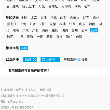
宅
建筑
陈设艺术
灯光
售楼处
光环境
软装
公寓
地区选择
全国
北京
天津
河北
山西
内蒙古
辽宁
吉林
黑龙江
上海
江苏
浙江
安徽
福建
江西
山东
河南
湖
北
湖南
广东
广西
海南
重庆
四川
贵州
云南
西藏
陕西
甘肃
青海
宁夏
新疆
香港
澳门
台湾
预算金额
不限
已选条件：
西藏
文化空间
共检索到
0条
任务
暂未搜索到符合条件的需求！
技术支持：华艾科技（深圳）有限公司
©版权所有 深圳市东方辉煌文化传播有限公司,All
Rights Reserved
ICP证：粤B2-20100527