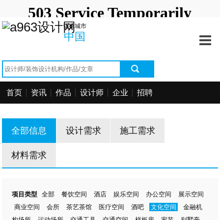
切换城市
中国
首页
资讯
作品
设计师
企业
招聘
全部信息
设计需求
施工需求
材料需求
项目类型
全部
餐饮空间
酒店
娱乐空间
办公空间
展示空间
商业空间
会所
茶艺茶馆
医疗空间
酒吧
文化空间
金融机
构场所
运动场所
交通工具
交通空间
样板房
家装
别墅豪