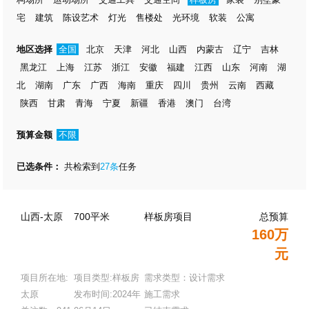
宅
建筑
陈设艺术
灯光
售楼处
光环境
软装
公寓
地区选择
全国
北京
天津
河北
山西
内蒙古
辽宁
吉林
黑龙江
上海
江苏
浙江
安徽
福建
江西
山东
河南
湖
北
湖南
广东
广西
海南
重庆
四川
贵州
云南
西藏
陕西
甘肃
青海
宁夏
新疆
香港
澳门
台湾
预算金额
不限
已选条件：
共检索到
27条
任务
山西-太原
700平米
样板房项目
总预算
160万
元
项目所在地:
项目类型:样板房
需求类型：设计需求
太原
发布时间:2024年
施工需求