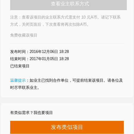
查看业主联系方式
注意：查看该项目的业主联系方式需支付
10
元A币。
请记下联系
方式，关闭页面后，下次查看将再次扣除A币。
免费收藏该项目
发布时间：2016年12月06日 18:28
结束时间：2017年01月05日 18:28
已结束项目
温馨提示
：如业主已找到合作单位，可提前结束该项目。请各位及
时尽早联系业主。
有类似需求？我也要项目
发布类似项目