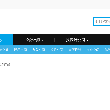
海
广州
州
郴州
成都
东莞
佛山
福州
贵阳
哈尔
和浩特
惠州
济南
昆明
兰州
乐山
临沂
南昌
它
青岛
潮汕
沈阳
石家庄
苏州
台湾
太原
锡
武汉
西安
西宁
厦门
香港
徐州
烟台
州
中山
重庆
珠海
心
找设计师
找设计公司
饮空间
展示空间
办公空间
娱乐空间
会所设计
文化空间
陈
 龙涛作品