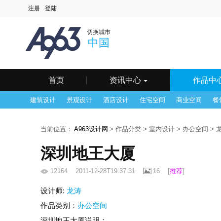
中国
深圳
北京
上
切换城市
澳门
长春
长沙
常
中国
海口
杭州
合肥
呼
南京
南宁
宁波
其
天津
温州
乌鲁木齐
无
银川
鹰潭
镇江
郑
首页
资讯中心
作品中
建筑设计
景观设计
酒店设计
住宅空间
商业空间
餐
当前位置：
A963设计网
> 作品分类 > 室内设计 > 办公空间 >
深圳地王大厦
12164
2011-12-28T19:37:31
16
[
推荐
]
设计师:
龙涛
作品类别：
办公空间
深圳地王大厦说明：