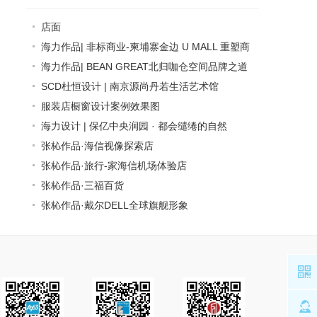
店面
" target="_blank">店面
海力作品| 非标商业-柬埔寨金边 U MALL 重塑商
业新纪元
海力作品| BEAN GREAT北归咖仓空间品牌之道
" target="_blank">海力作品| 非标商业-柬埔寨金边
不仅只是“好看”
SCD杜恒设计 | 南京源尚丹若生活艺术馆
U ...
" target="_blank">海力作品| BEAN GREAT北归咖
" target="_blank">SCD杜恒设计 | 南京源尚丹若生
服装店橱窗设计案例效果图
仓空间...
活艺术馆 [
" target="_blank">服装店橱窗设计案例效果图
海力设计 | 保亿中央润园 · 都会缱绻的自然
精
]
" target="_blank">海力设计 | 保亿中央润园 · 都会
张杺作品·海信视像探索店
缱绻的自然
" target="_blank">张杺作品·海信视像探索店
张杺作品·旅行-家海信机场体验店
" target="_blank">张杺作品·旅行-家海信机场体验店
张杺作品·三福百货
" target="_blank">张杺作品·三福百货
张杺作品·戴尔DELL全球旗舰形象
" target="_blank">张杺作品·戴尔DELL全球旗舰形
象