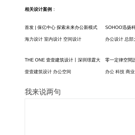
相关设计案例
：
首发 | 保亿中心 探索未来办公新模式
SOHOO迅扬
楼设计
海力设计 室内设计 空间设计
办公设计 总部
计
THE ONE 壹壹建筑设计丨深圳璟霆大
零一定律空間
厦：理想办公，创新人文体验
壹壹建筑设计 办公空间
办公 科技 商