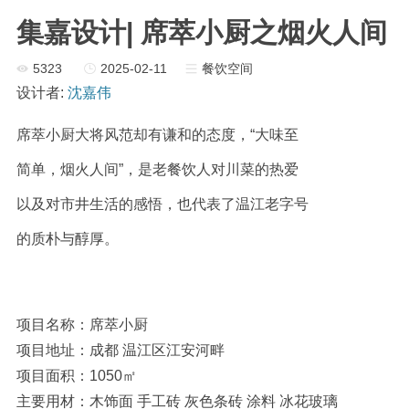
集嘉设计| 席萃小厨之烟火人间
5323
2025-02-11
餐饮空间
设计者:
沈嘉伟
席萃小厨大将风范却有谦和的态度，“大味至
简单，烟火人间”，是老餐饮人对川菜的热爱
以及对市井生活的感悟，也代表了温江老字
号
的
质朴与醇厚。
项目名称：席萃小厨
项目地址：成都 温江区江安河畔
项目面积：1050㎡
主要用材：木饰面 手工砖 灰色条砖 涂料 冰花玻璃