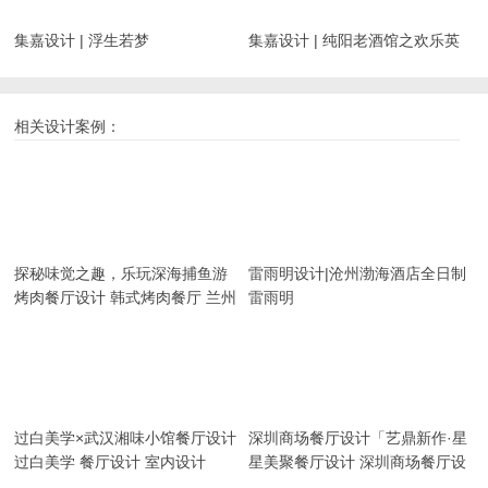
集嘉设计 | 浮生若梦
集嘉设计 | 纯阳老酒馆之欢乐英
雄
相关设计案例：
探秘味觉之趣，乐玩深海捕鱼游
雷雨明设计|沧州渤海酒店全日制
戏“小猪小牛章鱼水煎肉”餐厅设
餐厅设计
烤肉餐厅设计 韩式烤肉餐厅 兰州
雷雨明
计
餐饮设计
过白美学×武汉湘味小馆餐厅设计
深圳商场餐厅设计「艺鼎新作·星
美聚」跟随‘鱼尾狮’，游走新加坡
过白美学 餐厅设计 室内设计
星美聚餐厅设计 深圳商场餐厅设
风情餐厅！
计 空间设计