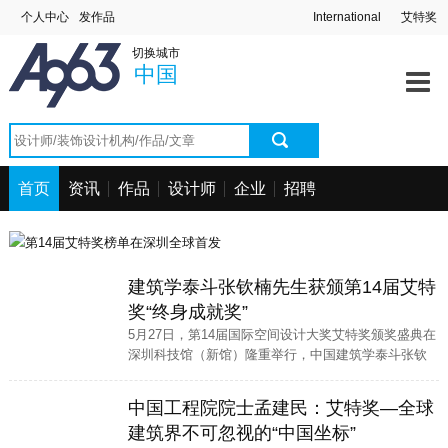
个人中心
发作品
International
艾特奖
切换城市
中国
首页
资讯
作品
设计师
企业
招聘
建筑学泰斗张钦楠先生获颁第14届艾特
奖“终身成就奖”
5月27日，第14届国际空间设计大奖艾特奖颁奖盛典在
深圳科技馆（新馆）隆重举行，中国建筑学泰斗张钦
楠先生被授予“终身成就奖”，以表彰他在建筑领域的卓
越贡献和深远影响。
中国工程院院士孟建民：艾特奖—全球
建筑界不可忽视的“中国坐标”