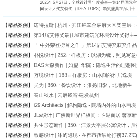
2025年5月27日，全球设计界年度盛事—第14届国际空
间设计大奖艾特奖（IDEA-TOPS）颁奖盛典在深圳十
大文化地标—深圳科技馆（新馆）盛大举行。
【精品案例】
诺特拉斯 | 杭州 · 滨江锦翠金宸府大区架空层
【精品案例】
第14届艾特奖最佳城市建筑光环境设计奖得主
【精品案例】
「 中外荣登榜首之作 」第14届艾特奖获奖作品
【精品案例】
朴悦设计 | 252㎡样板房：以湖为镜，照见写意
【精品案例】
DAS大森新作 | 如玺· 华院：隐逸生活的理想图
【精品案例】
万境设计｜188㎡样板房：山水间的雅居逸境
【精品案例】
吴为 | 860㎡餐饮设计 ：淮扬旧影，北地新生
【精品案例】
春山秋水 | 云启钱湾·建发杭州
【精品案例】
i29 Architects | 解构隐逸 - 院墙内外的山水画境
【精品案例】
JLa设计 | 广佛新世界样板间：临湖而居 奢享新
【精品案例】
共生形态新作 | 350㎡江景大平层公寓设计，后
【精品案例】
致感设计 | 沐屿隐现 - 在都市褶皱处打捞37.2℃