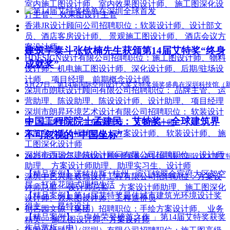
室内施工图设计师、室内效果图设计师、 施工图深化设
计主管、 效果图设计主管
香港JR设计顾问公司
招聘职位：
软装设计师、设计部文
员、酒店客房设计师、 景观施工图设计师、 酒店会议方
案设计师
建筑学泰斗张钦楠先生获颁第14届艾特奖“终身
HDESIGN设计有限公司
招聘职位：
施工图设计师、物料
成就奖”
设计师、机电施工图设计师、深化设计师、后期/驻场设
计师、 项目经理、前期概念设计师
5月27日，第14届国际空间设计大奖艾特奖颁奖盛典在深圳科技馆
深圳市朗联设计顾问有限公司
招聘职位：
品牌主管、 运
营助理、陈设助理、陈设设计师、设计助理、 项目经理
深圳市朗昇环境艺术设计有限公司
招聘职位：
软装设计
中国工程院院士孟建民：艾特奖—全球建筑界
师、品牌主管、主创设计师、 方案设计师
帝凯室内设计
招聘职位：
方案设计师、 软装设计师、 施
不可忽视的“中国坐标”
工图深化设计师
深圳市西瑞尔建筑设计顾问有限公司
招聘职位：
设计师
2025年5月27日，全球设计界年度盛事—第14届国际空间设计大奖艾
助理、 方案设计师助理、助理实习生、设计师
【精品案例】
诺特拉斯 | 杭州 · 滨江锦翠金宸府大区架空
深圳中艺兴隆装饰设计工程有限公司
招聘职位：
方案设
层：打造花园式理想生活
计师总监、 设计师总监、 方案设计师助理、施工图深化
【精品案例】
第14届艾特奖最佳城市建筑光环境设计奖
设计师、效果图设计师、工程造价员
得主——昂特设计
创艺园文旅（集团）
招聘职位：
手绘方案设计师、 业务
【精品案例】
「 中外荣登榜首之作 」第14届艾特奖获奖
精英、 施工图设计师、方案设计师
作品赏析（中）