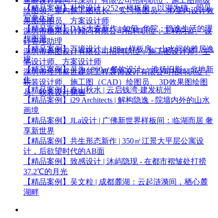
鱼眼设计顾问（深圳）有限公司
招聘职位：
施工图高级
【精品案例】
朴悦设计 | 252㎡样板房：以湖为镜，照见
绘图员、室内施工图组长、 实习绘图员、3D室内设计效
写意生活
果图绘图员、方案设计师
【精品案例】
DAS大森新作 | 如玺· 华院：隐逸生活的理
深圳市糖果设计顾问有限公司
招聘职位：
工程总监、 设
想图景
计管理助理
【精品案例】
万境设计｜188㎡样板房：山水间的雅居逸
深圳市鼎图设计有限公司
招聘职位：
施工图设计师、主
境
笔设计师、方案设计师
【精品案例】
吴为 | 860㎡餐饮设计 ：淮扬旧影，北地新
深圳市经纬盛世建筑工程装饰设计有限公司
招聘职位：
生
软装设计师、施工图（CAD）绘图员、 3D效果图绘图
【精品案例】
春山秋水 | 云启钱湾·建发杭州
员、软装设计销售
【精品案例】
i29 Architects | 解构隐逸 - 院墙内外的山水
画境
【精品案例】
JLa设计 | 广佛新世界样板间：临湖而居 奢
享新世界
【精品案例】
共生形态新作 | 350㎡江景大平层公寓设
计，后欲望时代的AB面
【精品案例】
致感设计 | 沐屿隐现 - 在都市褶皱处打捞
37.2℃的月光
【精品案例】
吴文粒 | 成都麓湖：云起涟漪间，栖心麓
湖畔