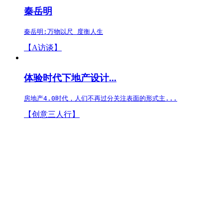
秦岳明
秦岳明:万物以尺 度衡人生
【A访谈】
体验时代下地产设计...
房地产4.0时代，人们不再过分关注表面的形式主...
【创意三人行】