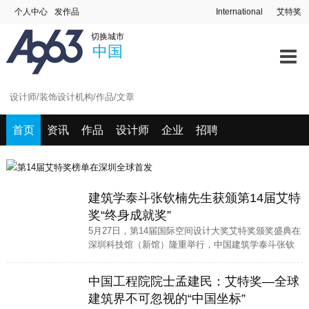
个人中心
发作品
International
艾特奖
切换城市
中国
首页
资讯
作品
设计师
企业
招聘
建筑学泰斗张钦楠先生获颁第14届艾特
奖“终身成就奖”
5月27日，第14届国际空间设计大奖艾特奖颁奖盛典在
深圳科技馆（新馆）隆重举行，中国建筑学泰斗张钦
楠先生被授予“终身成就奖”，以表彰他在建筑领域的卓
越贡献和深远影响。
中国工程院院士孟建民：艾特奖—全球
建筑界不可忽视的“中国坐标”