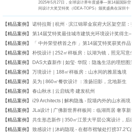
2025年5月27日，全球设计界年度盛事—第14届国际空
间设计大奖艾特奖（IDEA-TOPS）颁奖盛典在深圳十
大文化地标—深圳科技馆（新馆）盛大举行。
【精品案例】
诺特拉斯 | 杭州 · 滨江锦翠金宸府大区架空层
【精品案例】
第14届艾特奖最佳城市建筑光环境设计奖得主
【精品案例】
「 中外荣登榜首之作 」第14届艾特奖获奖作品
【精品案例】
朴悦设计 | 252㎡样板房：以湖为镜，照见写意
【精品案例】
DAS大森新作 | 如玺· 华院：隐逸生活的理想图
【精品案例】
万境设计｜188㎡样板房：山水间的雅居逸境
【精品案例】
吴为 | 860㎡餐饮设计 ：淮扬旧影，北地新生
【精品案例】
春山秋水 | 云启钱湾·建发杭州
【精品案例】
i29 Architects | 解构隐逸 - 院墙内外的山水画境
【精品案例】
JLa设计 | 广佛新世界样板间：临湖而居 奢享新
【精品案例】
共生形态新作 | 350㎡江景大平层公寓设计，后
【精品案例】
致感设计 | 沐屿隐现 - 在都市褶皱处打捞37.2℃