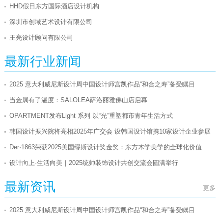
HHD假日东方国际酒店设计机构
深圳市创域艺术设计有限公司
王亮设计顾问有限公司
LSDCASA
最新行业新闻
深圳市布鲁盟室内设计有限公司
2025 意大利威尼斯设计周中国设计师宫凯作品“和合之寿”备受瞩目
深圳市和邦设计工程有限公司
当金属有了温度：SALOLEA萨洛丽雅佛山店启幕
朗昇设计
OPARTMENT发布Light 系列 以“光”重塑都市青年生活方式
深圳市肯本特艺术装饰工程有限公司
韩国设计振兴院将亮相2025年广交会 设韩国设计馆携10家设计企业参展
深圳市盘石室内设计有限公司
Der·1863荣获2025美国缪斯设计奖金奖：东方木学美学的全球化价值
深圳市墨客环境艺术设计有限公司
设计向上·生活向美｜2025统帅装饰设计共创交流会圆满举行
杭州设谷空间设计有限公司
（黄治奇）深圳市零柒伍伍创意集团有限公司
最新资讯
更多
深圳市品源装饰工程有限公司
2025 意大利威尼斯设计周中国设计师宫凯作品“和合之寿”备受瞩目
蓝调装饰设计工程（深圳）有限公司