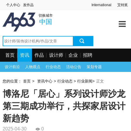
个人中心
发作品
International
艾特奖
首页
切换城市
资讯中心
中国
作品中心
找设计师
首页
资讯
作品
设计师
企业
招聘
找设计公司
设计前沿
人物观点
行业动态
活动公告
策划专题
工程信息
您的位置：
首页
>
资讯中心
>
行业动态
>
行业新闻
>
正文
招聘求职
博洛尼「居心」系列设计师沙龙
第三期成功举行，共探家居设计
新趋势
2025-04-30
0