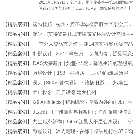
2025年5月27日，全球设计界年度盛事—第14届国际空
间设计大奖艾特奖（IDEA-TOPS）颁奖盛典在深圳十
大文化地标—深圳科技馆（新馆）盛大举行。
【精品案例】
诺特拉斯 | 杭州 · 滨江锦翠金宸府大区架空层
【精品案例】
第14届艾特奖最佳城市建筑光环境设计奖得主
【精品案例】
「 中外荣登榜首之作 」第14届艾特奖获奖作品
【精品案例】
朴悦设计 | 252㎡样板房：以湖为镜，照见写意
【精品案例】
DAS大森新作 | 如玺· 华院：隐逸生活的理想图
【精品案例】
万境设计｜188㎡样板房：山水间的雅居逸境
【精品案例】
吴为 | 860㎡餐饮设计 ：淮扬旧影，北地新生
【精品案例】
春山秋水 | 云启钱湾·建发杭州
【精品案例】
i29 Architects | 解构隐逸 - 院墙内外的山水画境
【精品案例】
JLa设计 | 广佛新世界样板间：临湖而居 奢享新
【精品案例】
共生形态新作 | 350㎡江景大平层公寓设计，后
【精品案例】
致感设计 | 沐屿隐现 - 在都市褶皱处打捞37.2℃