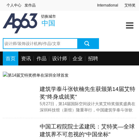
个人中心
发作品
International
艾特奖
切换城市
中国
首页
资讯
作品
设计师
企业
招聘
建筑学泰斗张钦楠先生获颁第14届艾特
奖“终身成就奖”
5月27日，第14届国际空间设计大奖艾特奖颁奖盛典在
深圳科技馆（新馆）隆重举行，中国建筑学泰斗张钦
楠先生被授予“终身成就奖”，以表彰他在建筑领域的卓
越贡献和深远影响。
中国工程院院士孟建民：艾特奖—全球
建筑界不可忽视的“中国坐标”