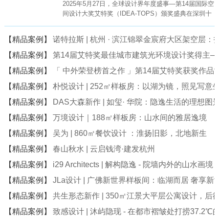
2025年5月27日，全球设计界年度盛事—第14届国际空
间设计大奖艾特奖（IDEA-TOPS）颁奖盛典在深圳十
大文化地标—深圳科技馆（新馆）盛大举行。
【精品案例】
诺特拉斯 | 杭州 · 滨江锦翠金宸府大区架空层
【精品案例】
第14届艾特奖最佳城市建筑光环境设计奖得主
【精品案例】
「 中外荣登榜首之作 」第14届艾特奖获奖作品
【精品案例】
朴悦设计 | 252㎡样板房：以湖为镜，照见写意
【精品案例】
DAS大森新作 | 如玺· 华院：隐逸生活的理想图
【精品案例】
万境设计｜188㎡样板房：山水间的雅居逸境
【精品案例】
吴为 | 860㎡餐饮设计 ：淮扬旧影，北地新生
【精品案例】
春山秋水 | 云启钱湾·建发杭州
【精品案例】
i29 Architects | 解构隐逸 - 院墙内外的山水画境
【精品案例】
JLa设计 | 广佛新世界样板间：临湖而居 奢享新
【精品案例】
共生形态新作 | 350㎡江景大平层公寓设计，后
【精品案例】
致感设计 | 沐屿隐现 - 在都市褶皱处打捞37.2℃