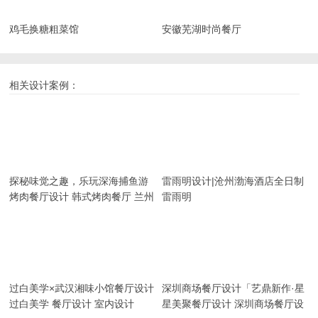
鸡毛换糖粗菜馆
安徽芜湖时尚餐厅
相关设计案例：
探秘味觉之趣，乐玩深海捕鱼游
雷雨明设计|沧州渤海酒店全日制
戏“小猪小牛章鱼水煎肉”餐厅设
餐厅设计
烤肉餐厅设计 韩式烤肉餐厅 兰州
雷雨明
计
餐饮设计
过白美学×武汉湘味小馆餐厅设计
深圳商场餐厅设计「艺鼎新作·星
美聚」跟随‘鱼尾狮’，游走新加坡
过白美学 餐厅设计 室内设计
星美聚餐厅设计 深圳商场餐厅设
风情餐厅！