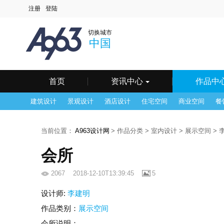
中国
深圳
北京
上
切换城市
澳门
长春
长沙
常
中国
海口
杭州
合肥
呼
南京
南宁
宁波
其
天津
温州
乌鲁木齐
无
银川
鹰潭
镇江
郑
首页
资讯中心
作品中
建筑设计
景观设计
酒店设计
住宅空间
商业空间
餐
当前位置：
A963设计网
> 作品分类 > 室内设计 > 展示空间 >
会所
2067
2018-12-10T13:39:45
5
设计师:
李建明
作品类别：
展示空间
会所说明：