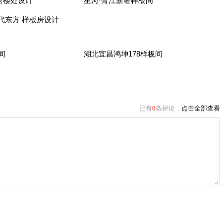
售楼处设计
星河·胥江新著样板间
代东方 样板房设计
间
湖北宜昌鸿坤178样板间