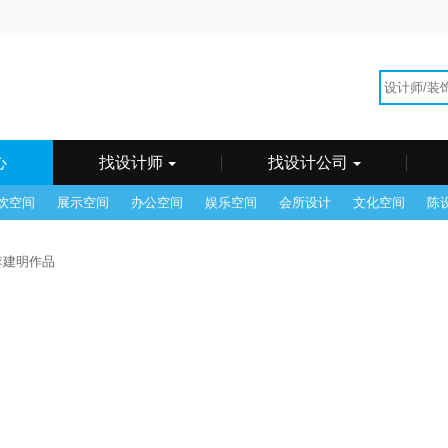
海
广州
州
郴州
成都
东莞
佛山
福州
贵阳
哈尔
和浩特
惠州
济南
昆明
兰州
乐山
临沂
南昌
它
青岛
潮汕
沈阳
石家庄
苏州
台湾
太原
锡
武汉
西安
西宁
厦门
香港
徐州
烟台
州
中山
重庆
珠海
心
找设计师
找设计公司
饮空间
展示空间
办公空间
娱乐空间
会所设计
文化空间
陈
 李建明作品