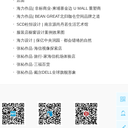
店面
" target="_blank">店面
海力作品| 非标商业-柬埔寨金边 U MALL 重塑商
业新纪元
海力作品| BEAN GREAT北归咖仓空间品牌之道
" target="_blank">海力作品| 非标商业-柬埔寨金边
不仅只是“好看”
SCD杜恒设计 | 南京源尚丹若生活艺术馆
U ...
" target="_blank">海力作品| BEAN GREAT北归咖
" target="_blank">SCD杜恒设计 | 南京源尚丹若生
服装店橱窗设计案例效果图
仓空间...
活艺术馆 [
" target="_blank">服装店橱窗设计案例效果图
海力设计 | 保亿中央润园 · 都会缱绻的自然
精
]
" target="_blank">海力设计 | 保亿中央润园 · 都会
张杺作品·海信视像探索店
缱绻的自然
" target="_blank">张杺作品·海信视像探索店
张杺作品·旅行-家海信机场体验店
" target="_blank">张杺作品·旅行-家海信机场体验店
张杺作品·三福百货
" target="_blank">张杺作品·三福百货
张杺作品·戴尔DELL全球旗舰形象
" target="_blank">张杺作品·戴尔DELL全球旗舰形
象