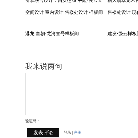
引擎联合设计：西安莲湖"中隆·凌云天
猎天翡翠龙来
境"售楼处样板间
空间设计 室内设计 售楼处设计 样板间
售楼处设计 现
设计
港龙 皇朝·龙湾壹号样板间
建发·缦云样板