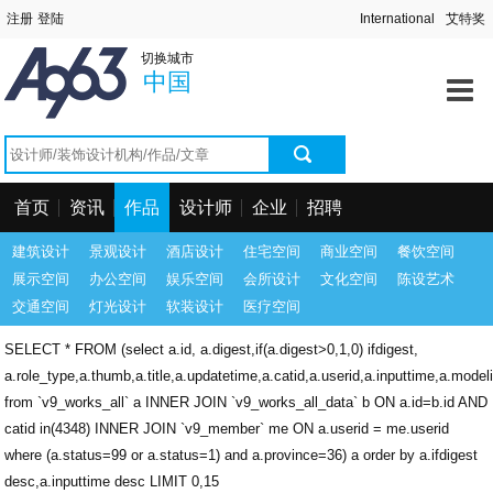
切换城市
中国
首页
资讯
作品
设计师
企业
招聘
建筑设计
景观设计
酒店设计
住宅空间
商业空间
餐饮空间
展示空间
办公空间
娱乐空间
会所设计
文化空间
陈设艺术
交通空间
灯光设计
软装设计
医疗空间
SELECT * FROM (select a.id, a.digest,if(a.digest>0,1,0) ifdigest,
a.role_type,a.thumb,a.title,a.updatetime,a.catid,a.userid,a.inputtime,a.model
from `v9_works_all` a INNER JOIN `v9_works_all_data` b ON a.id=b.id AND
catid in(4348) INNER JOIN `v9_member` me ON a.userid = me.userid
where (a.status=99 or a.status=1) and a.province=36) a order by a.ifdigest
desc,a.inputtime desc LIMIT 0,15