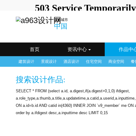
中国
深圳
北京
上
切换城市
澳门
长春
长沙
常
中国
海口
杭州
合肥
呼
南京
南宁
宁波
其
天津
温州
乌鲁木齐
无
银川
鹰潭
镇江
郑
首页
资讯中心
作品中
建筑设计
景观设计
酒店设计
住宅空间
商业空间
餐
搜索设计作品:
SELECT * FROM (select a.id, a.digest,if(a.digest>0,1,0) ifdigest,
a.role_type,a.thumb,a.title,a.updatetime,a.catid,a.userid,a.inputti
ON a.id=b.id AND catid in(4360) INNER JOIN `v9_member` me ON a.u
order by a.ifdigest desc,a.inputtime desc LIMIT 0,15