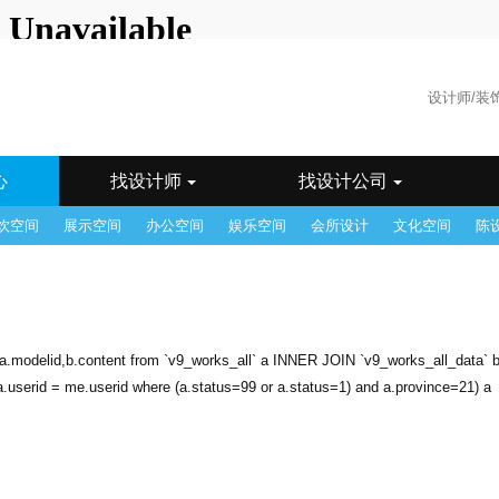
海
广州
州
郴州
成都
东莞
佛山
福州
贵阳
哈尔
和浩特
惠州
济南
昆明
兰州
乐山
临沂
南昌
它
青岛
潮汕
沈阳
石家庄
苏州
台湾
太原
锡
武汉
西安
西宁
厦门
香港
徐州
烟台
州
中山
重庆
珠海
心
找设计师
找设计公司
饮空间
展示空间
办公空间
娱乐空间
会所设计
文化空间
陈
me,a.modelid,b.content from `v9_works_all` a INNER JOIN `v9_works_all_data` 
serid = me.userid where (a.status=99 or a.status=1) and a.province=21) a