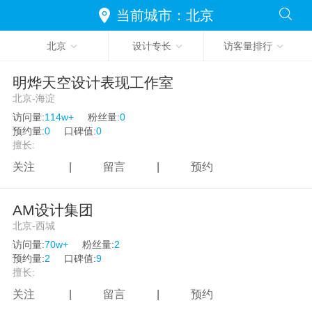
湖南
当前城市：北京
广东
光环境设计
交通空间
KTV设计
北京
设计专长
访客量排行
广西
售楼处
酒吧设计
医疗空间
海南
明烨天空设计表现工作室
金融机构
运动场所
交通工具
北京-海淀
重庆
访问量:
114w+
粉丝量:
0
样板房
别墅豪宅
建筑设计
四川
预约量:
0
口碑值:
0
擅长:
贵州
环境景观
灯光设计
茶艺茶馆
关注
|
留言
|
预约
云南
别墅豪宅
样板房
普通家装设计
西藏
AM设计集团
北京-西城
公寓设计
软装设计
陕西
访问量:
70w+
粉丝量:
2
甘肃
预约量:
2
口碑值:
9
擅长:
青海
关注
|
留言
|
预约
宁夏