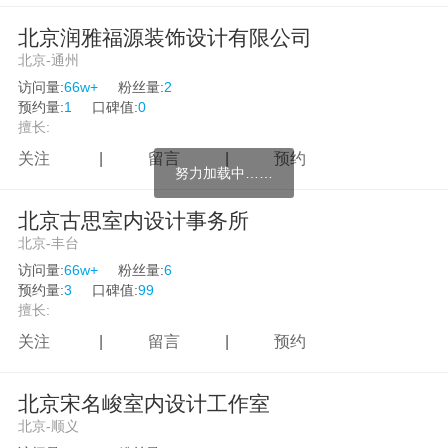
北京润雅福源装饰设计有限公司
新疆
北京-通州
香港
访问量:
66w+
粉丝量:
2
预约量:
1
口碑值:
0
澳门
擅长:
台湾
关注
|
留言
|
预约
努力加载中……
北京古思室内设计事务所
北京-丰台
访问量:
66w+
粉丝量:
6
预约量:
3
口碑值:
99
擅长:
关注
|
留言
|
预约
北京宋名峻室内设计工作室
北京-顺义