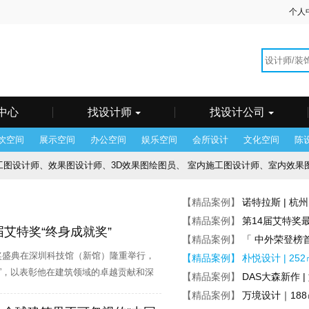
个人
海
广州
州
郴州
成都
东莞
佛山
福州
贵阳
哈尔
和浩特
惠州
济南
昆明
兰州
乐山
临沂
南昌
它
青岛
潮汕
沈阳
石家庄
苏州
台湾
太原
锡
武汉
西安
西宁
厦门
香港
徐州
烟台
州
中山
重庆
珠海
中心
找设计师
找设计公司
饮空间
展示空间
办公空间
娱乐空间
会所设计
文化空间
陈
设计师、效果图设计师、3D效果图绘图员、 室内施工图设计师、室内效果图设计师、 施工
酒店客房设计师、 景观施工图设计师、 酒店会议方案设计师
【精品案例】
诺特拉斯 | 
师、机电施工图设计师、深化设计师、后期/驻场设计师、 项目经理、前期概
【精品案例】
第14届艾特奖
艾特奖“终身成就奖”
【精品案例】
「 中外荣登榜
助理、陈设助理、陈设设计师、设计助理、 项目经理
颁奖盛典在深圳科技馆（新馆）隆重举行，
【精品案例】
朴悦设计 | 
”，以表彰他在建筑领域的卓越贡献和深
品牌主管、主创设计师、 方案设计师
【精品案例】
DAS大森新作 
【精品案例】
万境设计｜18
图深化设计师