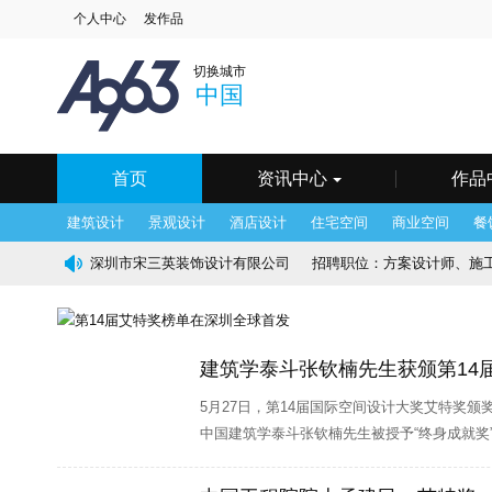
个人中心
发作品
中国
深圳
北京
上
切换城市
澳门
长春
长沙
常
中国
海口
杭州
合肥
呼
南京
南宁
宁波
其
天津
温州
乌鲁木齐
无
银川
鹰潭
镇江
郑
首页
资讯中心
作品
建筑设计
景观设计
酒店设计
住宅空间
商业空间
餐
深圳市宋三英装饰设计有限公司
招聘职位：
方案设计师、施工图
香港JR设计顾问公司
招聘职位：
软装设计师、设计部文员、
HDESIGN设计有限公司
招聘职位：
施工图设计师、物料设计
建筑学泰斗张钦楠先生获颁第14届
深圳市朗联设计顾问有限公司
招聘职位：
品牌主管、 运营
5月27日，第14届国际空间设计大奖艾特奖
中国建筑学泰斗张钦楠先生被授予“终身成就奖
深圳市朗昇环境艺术设计有限公司
招聘职位：
软装设计师、
远影响。
帝凯室内设计
招聘职位：
方案设计师、 软装设计师、 施工