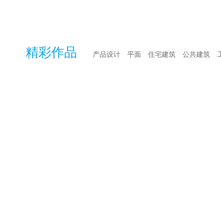
精彩作品
产品设计
平面
住宅建筑
公共建筑
零次方设计 | 建发 · 青简国风 墨韵东方
零次方设计 | 国贸 