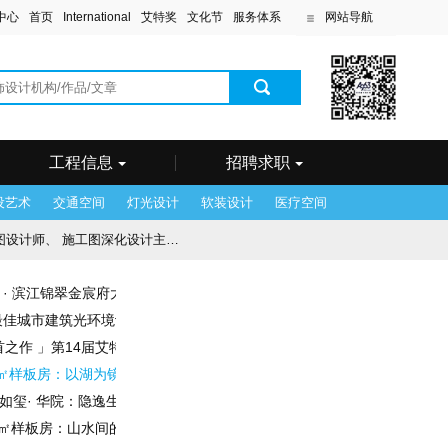
中心
首页
International
艾特奖
文化节
服务体系
网站导航
滨
工程信息
招聘求职
设艺术
交通空间
灯光设计
软装设计
医疗空间
图深化设计主管、 效果图设计主管
杭州 · 滨江锦翠金宸府大区架空层：打造花园式理想生活
念设计师
最佳城市建筑光环境设计奖得主——昂特设计
首之作 」第14届艾特奖获奖作品赏析（中）
252㎡样板房：以湖为镜，照见写意生活
| 如玺· 华院：隐逸生活的理想图景
8㎡样板房：山水间的雅居逸境