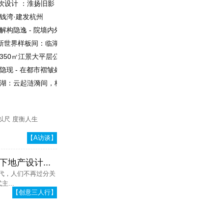
㎡餐饮设计 ：淮扬旧影，北地新生
启钱湾·建发杭州
cts | 解构隐逸 - 院墙内外的山水画境
程造价员
广佛新世界样板间：临湖而居 奢享新世界
| 350㎡江景大平层公寓设计，后欲望时代的AB面
屿隐现 - 在都市褶皱处打捞37.2℃的月光
都麓湖：云起涟漪间，栖心麓湖畔
以尺 度衡人生
【A访谈】
地产设计...
时代，人们不再过分关
...
【创意三人行】