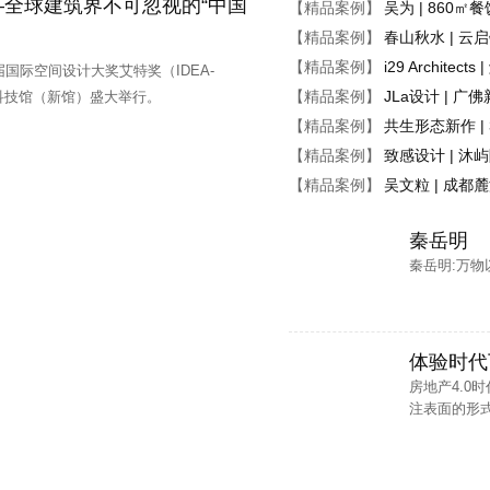
全球建筑界不可忽视的“中国
【精品案例】
吴为 | 860
、 方案设计师助理、助理实习生、设计师
【精品案例】
春山秋水 | 云
【精品案例】
i29 Archite
届国际空间设计大奖艾特奖（IDEA-
总监、 设计师总监、 方案设计师助理、施工图深化设计师、效果图设计师、工
【精品案例】
JLa设计 | 
科技馆（新馆）盛大举行。
、 施工图设计师、方案设计师
【精品案例】
共生形态新作 
【精品案例】
致感设计 | 沐
员、室内施工图组长、 实习绘图员、3D室内设计效果图绘图员、方案设计师
【精品案例】
吴文粒 | 成
理助理
秦岳明
计师、方案设计师
秦岳明:万物
设计师、施工图（CAD）绘图员、 3D效果图绘图员、软装设计销售
体验时代下
房地产4.0
注表面的形式主