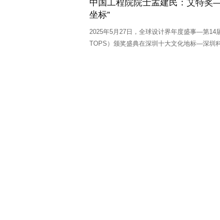
中国工程院院士孟建民：艾特奖—
坐标”
深圳市西瑞尔建筑设计顾问有限公司
招聘职位：
设计师助理
2025年5月27日，全球设计界年度盛事—第14
深圳中艺兴隆装饰设计工程有限公司
招聘职位：
方案设计师
TOPS）颁奖盛典在深圳十大文化地标—深圳
创艺园文旅（集团）
招聘职位：
手绘方案设计师、 业务精英
鱼眼设计顾问（深圳）有限公司
招聘职位：
施工图高级绘图
深圳市糖果设计顾问有限公司
招聘职位：
工程总监、 设计管
深圳市鼎图设计有限公司
招聘职位：
施工图设计师、主笔设
深圳市经纬盛世建筑工程装饰设计有限公司
招聘职位：
软装