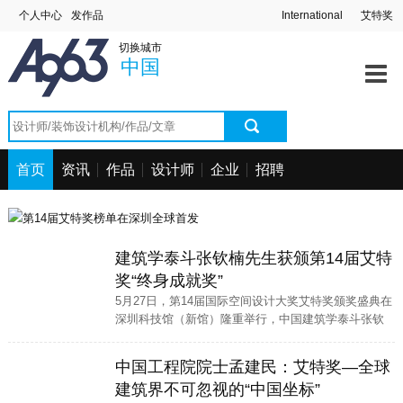
个人中心
发作品
International
艾特奖
切换城市
中国
首页
资讯
作品
设计师
企业
招聘
建筑学泰斗张钦楠先生获颁第14届艾特
奖“终身成就奖”
5月27日，第14届国际空间设计大奖艾特奖颁奖盛典在
深圳科技馆（新馆）隆重举行，中国建筑学泰斗张钦
楠先生被授予“终身成就奖”，以表彰他在建筑领域的卓
越贡献和深远影响。
中国工程院院士孟建民：艾特奖—全球
建筑界不可忽视的“中国坐标”