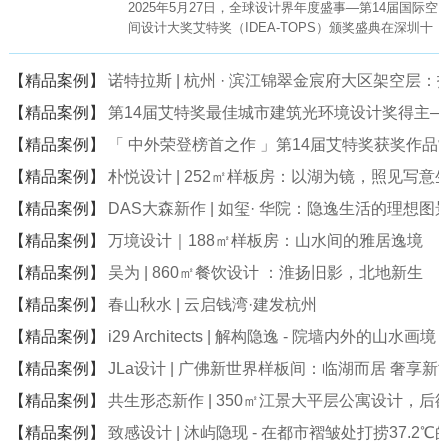
2025年5月27日，全球设计界年度盛事—第14届国际空
间设计大奖艾特奖（IDEA-TOPS）颁奖盛典在深圳十
大文化地标—深圳科技馆（新馆）盛大举行。
【精品案例】
诺特拉斯 | 杭州 · 滨江锦翠金宸府大区架空层
【精品案例】
第14届艾特奖最佳城市建筑光环境设计奖得主
【精品案例】
「 中外荣登榜首之作 」第14届艾特奖获奖作品
【精品案例】
朴悦设计 | 252㎡样板房：以湖为镜，照见写意
【精品案例】
DAS大森新作 | 如玺· 华院：隐逸生活的理想图
【精品案例】
万境设计｜188㎡样板房：山水间的雅居逸境
【精品案例】
吴为 | 860㎡餐饮设计 ：淮扬旧影，北地新生
【精品案例】
春山秋水 | 云启钱湾·建发杭州
【精品案例】
i29 Architects | 解构隐逸 - 院墙内外的山水画境
【精品案例】
JLa设计 | 广佛新世界样板间：临湖而居 奢享新
【精品案例】
共生形态新作 | 350㎡江景大平层公寓设计，后
【精品案例】
致感设计 | 沐屿隐现 - 在都市褶皱处打捞37.2℃