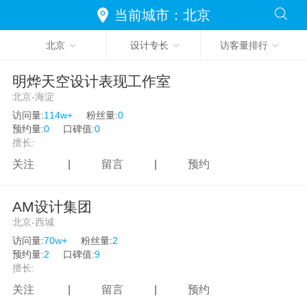
澳门
当前城市：北京
台湾
北京
设计专长
访客量排行
明烨天空设计表现工作室
北京-海淀
访问量:
114w+
粉丝量:
0
预约量:
0
口碑值:
0
擅长:
关注
|
留言
|
预约
AM设计集团
北京-西城
访问量:
70w+
粉丝量:
2
预约量:
2
口碑值:
9
擅长:
关注
|
留言
|
预约