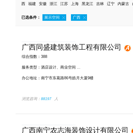
西
福建
安徽
浙江
江苏
上海
黑龙江
吉林
辽宁
内蒙古
已选条件：
展示空间
广西
广西同盛建筑装饰工程有限公司
综合指数：388
服务类型：
酒店设计
、
商业空间
...
办公地址：
南宁市东葛路86号皓月大厦9楼
浏览咨询：
人
88197
广西南宁农志海装饰设计有限公司