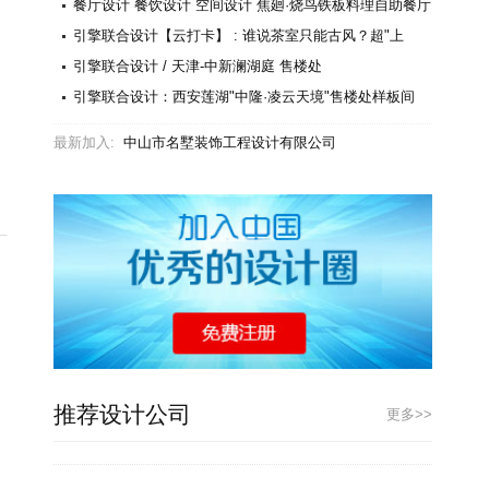
餐厅设计 餐饮设计 空间设计 焦廻·烧鸟铁板料理自助餐厅
设计
引擎联合设计【云打卡】 : 谁说茶室只能古风？超"上
镜"的茶会所, 老字号坐不住了！
引擎联合设计 / 天津-中新澜湖庭 售楼处
引擎联合设计：西安莲湖"中隆·凌云天境"售楼处样板间
最新加入:
中山市名墅装饰工程设计有限公司
推荐设计公司
更多>>