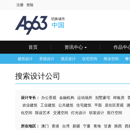
中国
深圳
北京
上
切换城市
澳门
长春
长沙
常
中国
海口
杭州
合肥
呼
南京
南宁
宁波
其
天津
温州
乌鲁木齐
无
银川
鹰潭
镇江
郑
首页
资讯中心
作品中
建筑设计
景观设计
酒店设计
住宅空间
商业空间
餐
搜索设计公司
设计专长：
办公景观
金融机构
运动场所
别墅豪宅
样板房
农业建筑
工业建筑
公共建筑
住宅建筑
平面
居住区景观
化空间
陈设艺术
交通空间
灯光设计
软装设计
医疗空间
所在地区：
澳门
香港
台湾
新疆
宁夏
青海
甘肃
陕西
西