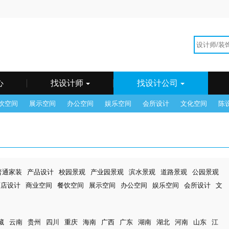
海
广州
州
郴州
成都
东莞
佛山
福州
贵阳
哈尔
和浩特
惠州
济南
昆明
兰州
乐山
临沂
南昌
它
青岛
潮汕
沈阳
石家庄
苏州
台湾
太原
锡
武汉
西安
西宁
厦门
香港
徐州
烟台
州
中山
重庆
珠海
心
找设计师
找设计公司
饮空间
展示空间
办公空间
娱乐空间
会所设计
文化空间
陈
普通家装
产品设计
校园景观
产业园景观
滨水景观
道路景观
公园景观
酒店设计
商业空间
餐饮空间
展示空间
办公空间
娱乐空间
会所设计
文
藏
云南
贵州
四川
重庆
海南
广西
广东
湖南
湖北
河南
山东
江