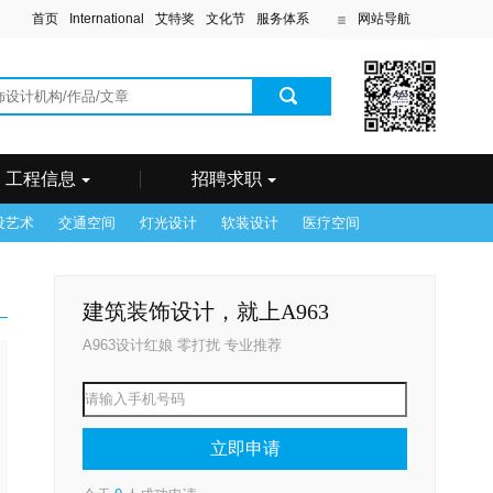
首页
International
艾特奖
文化节
服务体系
网站导航
滨
工程信息
招聘求职
设艺术
交通空间
灯光设计
软装设计
医疗空间
建筑装饰设计，就上A963
A963设计红娘 零打扰 专业推荐