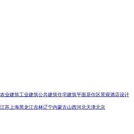
农业建筑
工业建筑
公共建筑
住宅建筑
平面
居住区景观
酒店设计
江苏
上海
黑龙江
吉林
辽宁
内蒙古
山西
河北
天津
北京