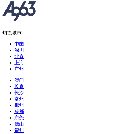
切换城市
中国
深圳
北京
上海
广州
澳门
长春
长沙
常州
郴州
成都
东莞
佛山
福州