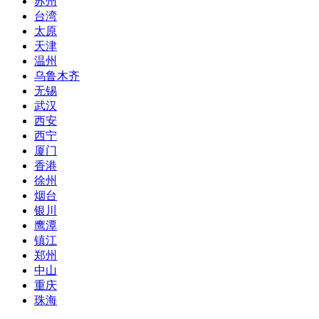
苏州
台湾
太原
天津
温州
乌鲁木齐
无锡
武汉
西安
西宁
厦门
香港
徐州
烟台
银川
鹰潭
镇江
郑州
中山
重庆
珠海