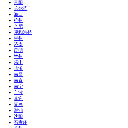
贵阳
哈尔滨
海口
杭州
合肥
呼和浩特
惠州
济南
昆明
兰州
乐山
临沂
南昌
南京
南宁
宁波
其它
青岛
潮汕
沈阳
石家庄