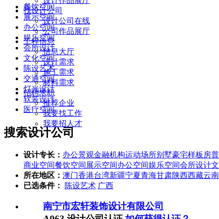
设计作品展厅
餐饮空间
找设计公司
展示空间
设计公司在线
办公空间
公司作品展厅
娱乐空间
工程信息
会所设计
信息大厅
文化空间
设计需求
陈设艺术
施工需求
交通空间
材料需求
灯光设计
招聘求职
软装设计
推荐企业
医疗空间
我要找工作
我要招人才
搜索设计公司
设计专长：
办公景观
金融机构
运动场所
别墅豪宅
样板房
普
商业空间
餐饮空间
展示空间
办公空间
娱乐空间
会所设计
文
所在地区：
澳门
香港
台湾
新疆
宁夏
青海
甘肃
陕西
西藏
云南
已选条件：
陈设艺术
广西
南宁市宏轩装饰设计有限公司
A963 设计公司认证
如何获得认证？