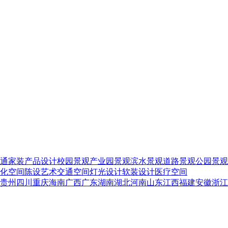
通家装
产品设计
校园景观
产业园景观
滨水景观
道路景观
公园景观
化空间
陈设艺术
交通空间
灯光设计
软装设计
医疗空间
贵州
四川
重庆
海南
广西
广东
湖南
湖北
河南
山东
江西
福建
安徽
浙江