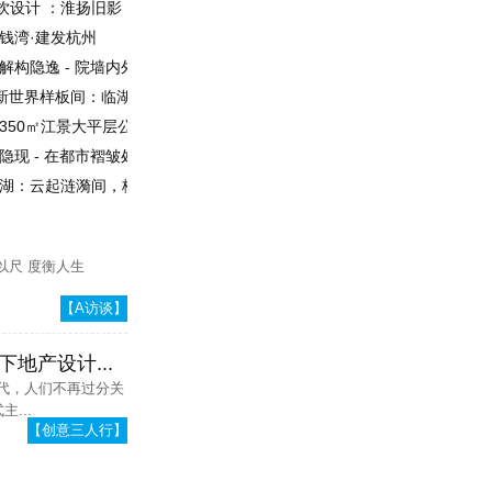
㎡餐饮设计 ：淮扬旧影，北地新生
启钱湾·建发杭州
cts | 解构隐逸 - 院墙内外的山水画境
程造价员
广佛新世界样板间：临湖而居 奢享新世界
| 350㎡江景大平层公寓设计，后欲望时代的AB面
屿隐现 - 在都市褶皱处打捞37.2℃的月光
都麓湖：云起涟漪间，栖心麓湖畔
以尺 度衡人生
【A访谈】
地产设计...
时代，人们不再过分关
...
【创意三人行】