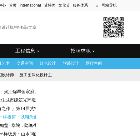
中心
首页
International
艾特奖
文化节
服务体系
网站导航
滨
工程信息
招聘求职
设艺术
交通空间
灯光设计
软装设计
医疗空间
图深化设计主管、 效果图设计主管
杭州 · 滨江锦翠金宸府大区架空层：打造花园式理想生活
念设计师
最佳城市建筑光环境设计奖得主——昂特设计
首之作 」第14届艾特奖获奖作品赏析（中）
252㎡样板房：以湖为镜，照见写意生活
| 如玺· 华院：隐逸生活的理想图景
8㎡样板房：山水间的雅居逸境