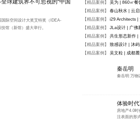
全球建筑界不可忽视的“中国
【精品案例】
吴为 | 860
、 方案设计师助理、助理实习生、设计师
【精品案例】
春山秋水 | 云
【精品案例】
i29 Archite
届国际空间设计大奖艾特奖（IDEA-
总监、 设计师总监、 方案设计师助理、施工图深化设计师、效果图设计师、工
【精品案例】
JLa设计 | 
科技馆（新馆）盛大举行。
、 施工图设计师、方案设计师
【精品案例】
共生形态新作 
【精品案例】
致感设计 | 沐
员、室内施工图组长、 实习绘图员、3D室内设计效果图绘图员、方案设计师
【精品案例】
吴文粒 | 成
理助理
秦岳明
计师、方案设计师
秦岳明:万物
设计师、施工图（CAD）绘图员、 3D效果图绘图员、软装设计销售
体验时代下
房地产4.0
注表面的形式主