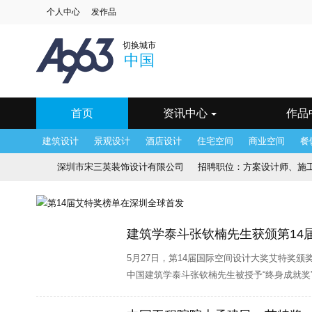
个人中心
发作品
中国
深圳
北京
上
切换城市
澳门
长春
长沙
常
中国
海口
杭州
合肥
呼
南京
南宁
宁波
其
天津
温州
乌鲁木齐
无
银川
鹰潭
镇江
郑
首页
资讯中心
作品
建筑设计
景观设计
酒店设计
住宅空间
商业空间
餐
深圳市宋三英装饰设计有限公司
招聘职位：
方案设计师、施工图
香港JR设计顾问公司
招聘职位：
软装设计师、设计部文员、
HDESIGN设计有限公司
招聘职位：
施工图设计师、物料设计
建筑学泰斗张钦楠先生获颁第14届
深圳市朗联设计顾问有限公司
招聘职位：
品牌主管、 运营
5月27日，第14届国际空间设计大奖艾特奖
中国建筑学泰斗张钦楠先生被授予“终身成就奖
深圳市朗昇环境艺术设计有限公司
招聘职位：
软装设计师、
远影响。
帝凯室内设计
招聘职位：
方案设计师、 软装设计师、 施工