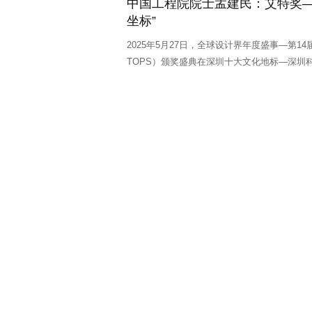
中国工程院院士孟建民：艾特奖—
坐标”
深圳市西瑞尔建筑设计顾问有限公司
招聘职位：
设计师助理
2025年5月27日，全球设计界年度盛事—第14
深圳中艺兴隆装饰设计工程有限公司
招聘职位：
方案设计师
TOPS）颁奖盛典在深圳十大文化地标—深圳
创艺园文旅（集团）
招聘职位：
手绘方案设计师、 业务精英
鱼眼设计顾问（深圳）有限公司
招聘职位：
施工图高级绘图
深圳市糖果设计顾问有限公司
招聘职位：
工程总监、 设计管
深圳市鼎图设计有限公司
招聘职位：
施工图设计师、主笔设
深圳市经纬盛世建筑工程装饰设计有限公司
招聘职位：
软装