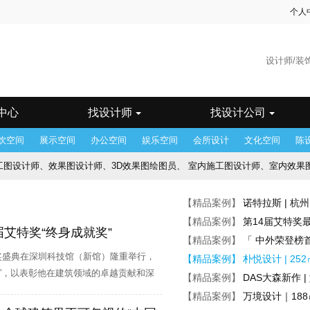
个人
海
广州
州
郴州
成都
东莞
佛山
福州
贵阳
哈尔
和浩特
惠州
济南
昆明
兰州
乐山
临沂
南昌
它
青岛
潮汕
沈阳
石家庄
苏州
台湾
太原
锡
武汉
西安
西宁
厦门
香港
徐州
烟台
州
中山
重庆
珠海
中心
找设计师
找设计公司
饮空间
展示空间
办公空间
娱乐空间
会所设计
文化空间
陈
设计师、效果图设计师、3D效果图绘图员、 室内施工图设计师、室内效果图设计师、 施工
酒店客房设计师、 景观施工图设计师、 酒店会议方案设计师
【精品案例】
诺特拉斯 | 
师、机电施工图设计师、深化设计师、后期/驻场设计师、 项目经理、前期概
【精品案例】
第14届艾特奖
艾特奖“终身成就奖”
【精品案例】
「 中外荣登榜
助理、陈设助理、陈设设计师、设计助理、 项目经理
颁奖盛典在深圳科技馆（新馆）隆重举行，
【精品案例】
朴悦设计 | 
”，以表彰他在建筑领域的卓越贡献和深
品牌主管、主创设计师、 方案设计师
【精品案例】
DAS大森新作 
【精品案例】
万境设计｜18
图深化设计师