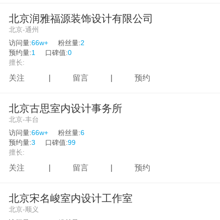
北京润雅福源装饰设计有限公司
新疆
北京-通州
香港
访问量:
66w+
粉丝量:
2
预约量:
1
口碑值:
0
澳门
擅长:
台湾
关注
|
留言
|
预约
北京古思室内设计事务所
北京-丰台
访问量:
66w+
粉丝量:
6
预约量:
3
口碑值:
99
擅长:
关注
|
留言
|
预约
北京宋名峻室内设计工作室
北京-顺义