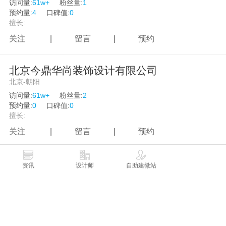
访问量:
61w+
粉丝量:
1
预约量:
4
口碑值:
0
擅长:
关注
|
留言
|
预约
北京今鼎华尚装饰设计有限公司
北京-朝阳
访问量:
61w+
粉丝量:
2
预约量:
0
口碑值:
0
擅长:
关注
|
留言
|
预约
北京凯文建筑设计咨询有限公司
资讯
设计师
自助建微站
北京-朝阳
访问量:
59w+
粉丝量:
1
预约量:
1
口碑值:
0
关注
|
留言
|
预约