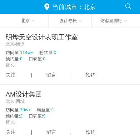
湖南
当前城市：北京
广东
光环境设计
交通空间
KTV设计
北京
设计专长
访客量排行
广西
售楼处
酒吧设计
医疗空间
海南
明烨天空设计表现工作室
金融机构
运动场所
交通工具
北京-海淀
重庆
访问量:
114w+
粉丝量:
0
样板房
别墅豪宅
建筑设计
四川
预约量:
0
口碑值:
0
擅长:
贵州
环境景观
灯光设计
茶艺茶馆
关注
|
留言
|
预约
云南
别墅豪宅
样板房
普通家装设计
西藏
AM设计集团
北京-西城
公寓设计
软装设计
陕西
访问量:
70w+
粉丝量:
2
甘肃
预约量:
2
口碑值:
9
擅长:
青海
关注
|
留言
|
预约
宁夏