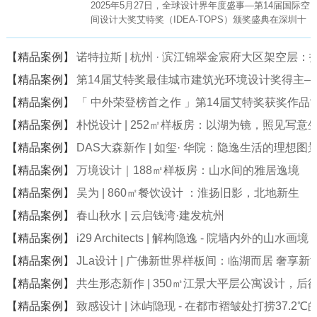
2025年5月27日，全球设计界年度盛事—第14届国际空
间设计大奖艾特奖（IDEA-TOPS）颁奖盛典在深圳十
大文化地标—深圳科技馆（新馆）盛大举行。
【精品案例】
诺特拉斯 | 杭州 · 滨江锦翠金宸府大区架空层
【精品案例】
第14届艾特奖最佳城市建筑光环境设计奖得主
【精品案例】
「 中外荣登榜首之作 」第14届艾特奖获奖作品
【精品案例】
朴悦设计 | 252㎡样板房：以湖为镜，照见写意
【精品案例】
DAS大森新作 | 如玺· 华院：隐逸生活的理想图
【精品案例】
万境设计｜188㎡样板房：山水间的雅居逸境
【精品案例】
吴为 | 860㎡餐饮设计 ：淮扬旧影，北地新生
【精品案例】
春山秋水 | 云启钱湾·建发杭州
【精品案例】
i29 Architects | 解构隐逸 - 院墙内外的山水画境
【精品案例】
JLa设计 | 广佛新世界样板间：临湖而居 奢享新
【精品案例】
共生形态新作 | 350㎡江景大平层公寓设计，后
【精品案例】
致感设计 | 沐屿隐现 - 在都市褶皱处打捞37.2℃