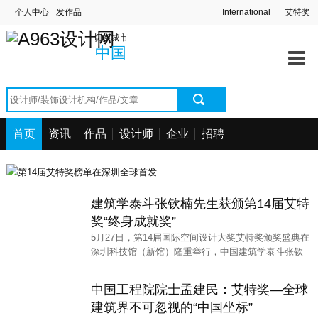
个人中心
发作品
International
艾特奖
切换城市
中国
首页
资讯
作品
设计师
企业
招聘
建筑学泰斗张钦楠先生获颁第14届艾特
奖“终身成就奖”
5月27日，第14届国际空间设计大奖艾特奖颁奖盛典在
深圳科技馆（新馆）隆重举行，中国建筑学泰斗张钦
楠先生被授予“终身成就奖”，以表彰他在建筑领域的卓
越贡献和深远影响。
中国工程院院士孟建民：艾特奖—全球
建筑界不可忽视的“中国坐标”