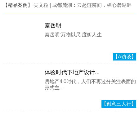
【精品案例】
吴文粒 | 成都麓湖：云起涟漪间，栖心麓湖畔
秦岳明
秦岳明:万物以尺 度衡人生
【A访谈】
体验时代下地产设计...
房地产4.0时代，人们不再过分关注表面的
形式主...
【创意三人行】
精彩作品
更 多