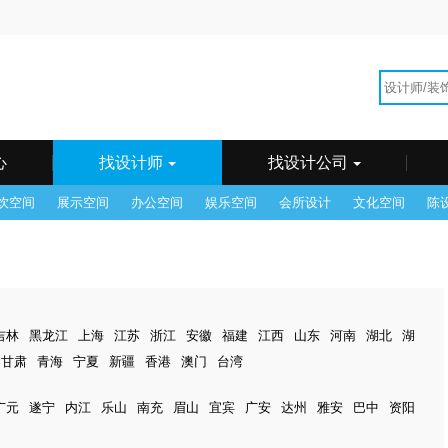
海
广州
州
郴州
成都
东莞
佛山
福州
贵阳
哈尔
和浩特
惠州
济南
昆明
兰州
乐山
临沂
南昌
它
青岛
潮汕
沈阳
石家庄
苏州
台湾
太原
锡
武汉
西安
西宁
厦门
香港
徐州
烟台
州
中山
重庆
珠海
心
找设计师
找设计公司
饮空间
展示空间
办公空间
娱乐空间
会所设计
文化空间
陈
吉林
黑龙江
上海
江苏
浙江
安徽
福建
江西
山东
河南
湖北
湖
甘肃
青海
宁夏
新疆
香港
澳门
台湾
广元
遂宁
内江
乐山
南充
眉山
宜宾
广安
达州
雅安
巴中
资阳