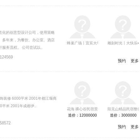
性化的创意型设计公司，使用策略
。 多年来，为餐饮、办公室、酒店
蜂巢广场丨宜宾大学城配套服务项目概念方
雕刻时光丨大快乐•
服务流程。 公司尝试以..
124569
预约
更多
装修 6000平米 2001年都江堰商
米 2001年成都伊..
花海.裸心谷民宿景区规划设计
陌见山精品民宿整
造价：12000000
造价：3000000
58572
预约
更多