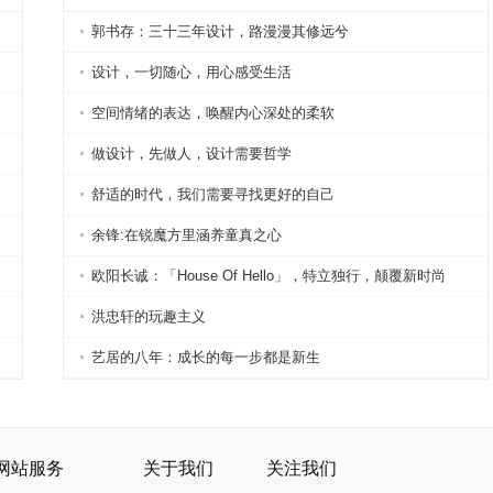
电话：0755-86037985-601
郭书存：三十三年设计，路漫漫其修远兮
设计，一切随心，用心感受生活
空间情绪的表达，唤醒内心深处的柔软
做设计，先做人，设计需要哲学
舒适的时代，我们需要寻找更好的自己
余锋:在锐魔方里涵养童真之心
欧阳长诚：「House Of Hello」，特立独行，颠覆新时尚
洪忠轩的玩趣主义
艺居的八年：成长的每一步都是新生
网站服务
关于我们
关注我们