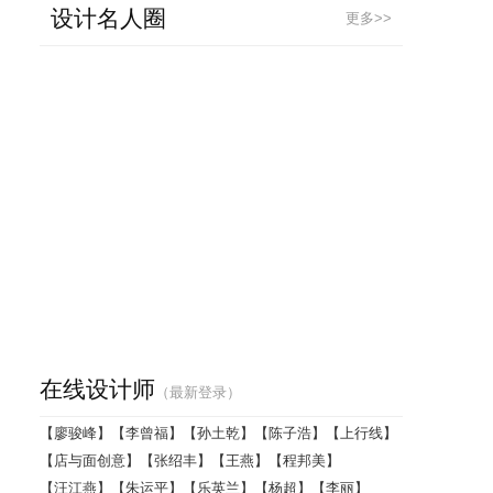
设计名人圈
更多>>
案
新概念餐厅
体规划设计
在线设计师
（最新登录）
【廖骏峰】
【李曾福】
【孙土乾】
【陈子浩】
【上行线】
【店与面创意】
【张绍丰】
【王燕】
【程邦美】
【汪江燕】
【朱运平】
【乐英兰】
【杨超】
【李丽】