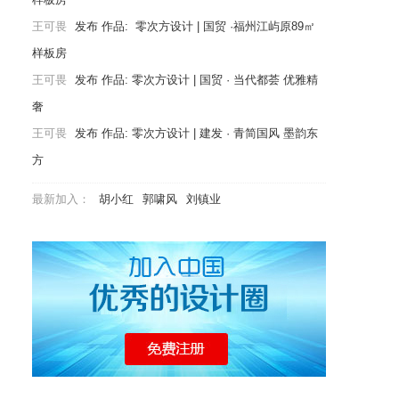
王可畏
发布 作品:
零次方设计 | 国贸 ·福州江屿原89㎡
样板房
王可畏
发布 作品:
零次方设计 | 国贸 · 当代都荟 优雅精
奢
王可畏
发布 作品:
零次方设计 | 建发 · 青简国风 墨韵东
联合办公空间
方
最新加入：
胡小红
郭啸风
刘镇业