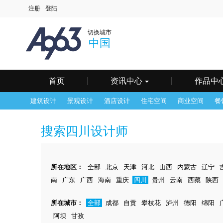
中国
深圳
北京
上
切换城市
澳门
长春
长沙
常
中国
海口
杭州
合肥
呼
南京
南宁
宁波
其
天津
温州
乌鲁木齐
无
银川
鹰潭
镇江
郑
首页
资讯中心
作品中
建筑设计
景观设计
酒店设计
住宅空间
商业空间
餐
搜索
四川设计师
所在地区：
全部
北京
天津
河北
山西
内蒙古
辽宁
南
广东
广西
海南
重庆
四川
贵州
云南
西藏
陕西
所在城市：
全部
成都
自贡
攀枝花
泸州
德阳
绵阳
阿坝
甘孜