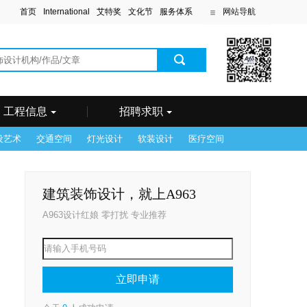
首页
International
艾特奖
文化节
服务体系
网站导航
滨
工程信息
招聘求职
设艺术
交通空间
灯光设计
软装设计
医疗空间
建筑装饰设计，就上A963
A963设计红娘 零打扰 专业推荐