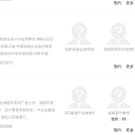
预约
更多
会设计分会理事长 MBA 2012
计封面人物 中国地域文化设计精英
拉萨科技众创空间
深圳阿里巴巴智慧
国杰出中青年室内设计师 中国..
471573
预约
更多
曾任成都市美术广告公司，成都市美
理、设计事务所副所长，中合众建设
SCI健康产业体验中心外观方案
成都某中餐馆
现任江苏南通三..
造价：65
301605
预约
更多