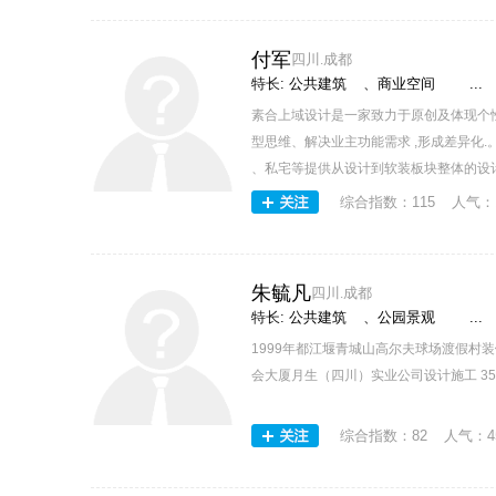
付军
四川.成都
特长:
公共建筑
、
商业空间
...
素合上域设计是一家致力于原创及体现个
型思维、解决业主功能需求 ,形成差异化.
、私宅等提供从设计到软装板块整体的设计
综合指数：
115
人气：
朱毓凡
四川.成都
特长:
公共建筑
、
公园景观
...
1999年都江堰青城山高尔夫球场渡假村装饰
会大厦月生（四川）实业公司设计施工 350平
综合指数：
82
人气：
4