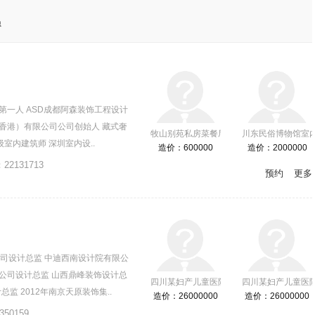
员
第一人 ASD成都阿森装饰工程设计
香港）有限公司公司创始人 藏式奢
牧山别苑私房菜餐厅
川东民俗博物馆室
室内建筑师 深圳室内设..
造价：600000
造价：2000000
：
22131713
预约
更多
公司设计总监 中迪西南设计院有限公
公司设计总监 山西鼎峰装饰设计总
四川某妇产儿童医院
四川某妇产儿童医
监 2012年南京天原装饰集..
造价：26000000
造价：26000000
350159