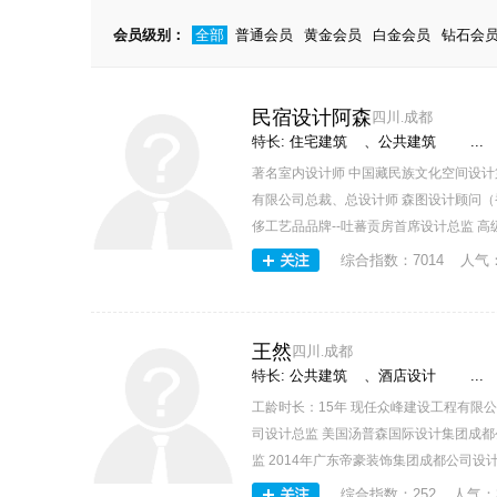
会员级别：
全部
普通会员
黄金会员
白金会员
钻石会
民宿设计阿森
四川.成都
特长:
住宅建筑
、
公共建筑
...
著名室内设计师 中国藏民族文化空间设计
有限公司总裁、总设计师 森图设计顾问（
侈工艺品品牌--吐蕃贡房首席设计总监 高级
综合指数：
7014
人气
王然
四川.成都
特长:
公共建筑
、
酒店设计
...
工龄时长：15年 现任众峰建设工程有限
司设计总监 美国汤普森国际设计集团成都
监 2014年广东帝豪装饰集团成都公司设计总
综合指数：
252
人气：