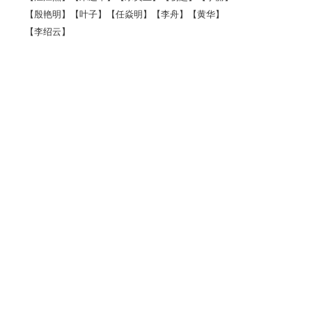
【殷艳明】
【叶子】
【任焱明】
【李舟】
【黄华】
【李绍云】
设计
Bar 酒吧设计赏析