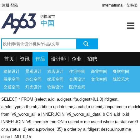
切换城市
中国
首页
资讯
作品
设计师
企业
招聘
建筑设计
景观设计
酒店设计
住宅空间
商业空间
餐饮空间
展示空间
办公空间
娱乐空间
会所设计
文化空间
陈设艺术
交通空间
灯光设计
软装设计
医疗空间
SELECT * FROM (select a.id, a.digest,if(a.digest>0,1,0) ifdigest,
a.role_type,a.thumb,a.title,a.updatetime,a.catid,a.userid,a.inputtime,a.model
from `v9_works_all` a INNER JOIN `v9_works_all_data` b ON a.id=b.id
INNER JOIN `v9_member` me ON a.userid = me.userid where (a.status=99
or a.status=1) and a.province=35) a order by a.ifdigest desc,a.inputtime
desc LIMIT 0,15