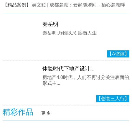
【精品案例】
吴文粒 | 成都麓湖：云起涟漪间，栖心麓湖畔
秦岳明
秦岳明:万物以尺 度衡人生
【A访谈】
体验时代下地产设计...
房地产4.0时代，人们不再过分关注表面的
形式主...
【创意三人行】
精彩作品
更 多