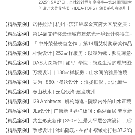
2025年5月27日，全球设计界年度盛事—第14届国际空
间设计大奖艾特奖（IDEA-TOPS）颁奖盛典在深圳十
大文化地标—深圳科技馆（新馆）盛大举行。
【精品案例】
诺特拉斯 | 杭州 · 滨江锦翠金宸府大区架空层
【精品案例】
第14届艾特奖最佳城市建筑光环境设计奖得主
【精品案例】
「 中外荣登榜首之作 」第14届艾特奖获奖作品
【精品案例】
朴悦设计 | 252㎡样板房：以湖为镜，照见写意
【精品案例】
DAS大森新作 | 如玺· 华院：隐逸生活的理想图
【精品案例】
万境设计｜188㎡样板房：山水间的雅居逸境
【精品案例】
吴为 | 860㎡餐饮设计 ：淮扬旧影，北地新生
【精品案例】
春山秋水 | 云启钱湾·建发杭州
【精品案例】
i29 Architects | 解构隐逸 - 院墙内外的山水画境
【精品案例】
JLa设计 | 广佛新世界样板间：临湖而居 奢享新
【精品案例】
共生形态新作 | 350㎡江景大平层公寓设计，后
【精品案例】
致感设计 | 沐屿隐现 - 在都市褶皱处打捞37.2℃