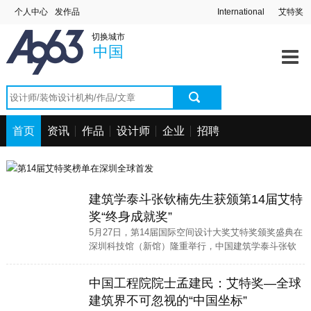
个人中心
发作品
International
艾特奖
切换城市
中国
首页
资讯
作品
设计师
企业
招聘
建筑学泰斗张钦楠先生获颁第14届艾特
奖“终身成就奖”
5月27日，第14届国际空间设计大奖艾特奖颁奖盛典在
深圳科技馆（新馆）隆重举行，中国建筑学泰斗张钦
楠先生被授予“终身成就奖”，以表彰他在建筑领域的卓
越贡献和深远影响。
中国工程院院士孟建民：艾特奖—全球
建筑界不可忽视的“中国坐标”