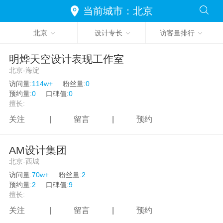
澳门
当前城市：北京
台湾
北京
设计专长
访客量排行
明烨天空设计表现工作室
北京-海淀
访问量:
114w+
粉丝量:
0
预约量:
0
口碑值:
0
擅长:
关注
|
留言
|
预约
AM设计集团
北京-西城
访问量:
70w+
粉丝量:
2
预约量:
2
口碑值:
9
擅长:
关注
|
留言
|
预约