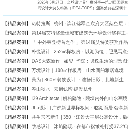
2025年5月27日，全球设计界年度盛事—第14届国际空
间设计大奖艾特奖（IDEA-TOPS）颁奖盛典在深圳十
大文化地标—深圳科技馆（新馆）盛大举行。
【精品案例】
诺特拉斯 | 杭州 · 滨江锦翠金宸府大区架空层
【精品案例】
第14届艾特奖最佳城市建筑光环境设计奖得主
【精品案例】
「 中外荣登榜首之作 」第14届艾特奖获奖作品
【精品案例】
朴悦设计 | 252㎡样板房：以湖为镜，照见写意
【精品案例】
DAS大森新作 | 如玺· 华院：隐逸生活的理想图
【精品案例】
万境设计｜188㎡样板房：山水间的雅居逸境
【精品案例】
吴为 | 860㎡餐饮设计 ：淮扬旧影，北地新生
【精品案例】
春山秋水 | 云启钱湾·建发杭州
【精品案例】
i29 Architects | 解构隐逸 - 院墙内外的山水画境
【精品案例】
JLa设计 | 广佛新世界样板间：临湖而居 奢享新
【精品案例】
共生形态新作 | 350㎡江景大平层公寓设计，后
【精品案例】
致感设计 | 沐屿隐现 - 在都市褶皱处打捞37.2℃