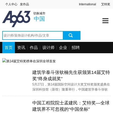
个人中心
发作品
International
艾特奖
切换城市
中国
首页
资讯
作品
设计师
企业
招聘
建筑学泰斗张钦楠先生获颁第14届艾特
奖“终身成就奖”
5月27日，第14届国际空间设计大奖艾特奖颁奖盛典在
深圳科技馆（新馆）隆重举行，中国建筑学泰斗张钦
楠先生被授予“终身成就奖”，以表彰他在建筑领域的卓
越贡献和深远影响。
中国工程院院士孟建民：艾特奖—全球
建筑界不可忽视的“中国坐标”