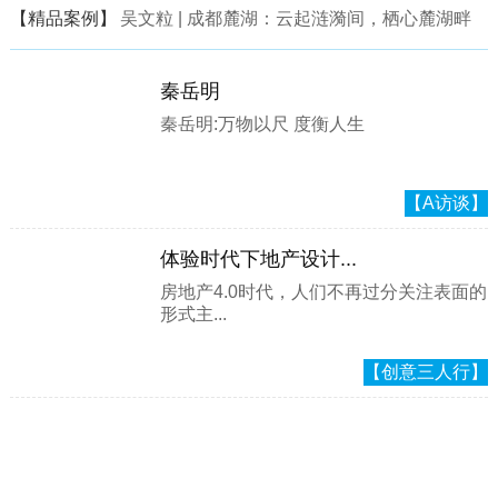
【精品案例】
吴文粒 | 成都麓湖：云起涟漪间，栖心麓湖畔
秦岳明
秦岳明:万物以尺 度衡人生
【A访谈】
体验时代下地产设计...
房地产4.0时代，人们不再过分关注表面的
形式主...
【创意三人行】
精彩作品
更 多